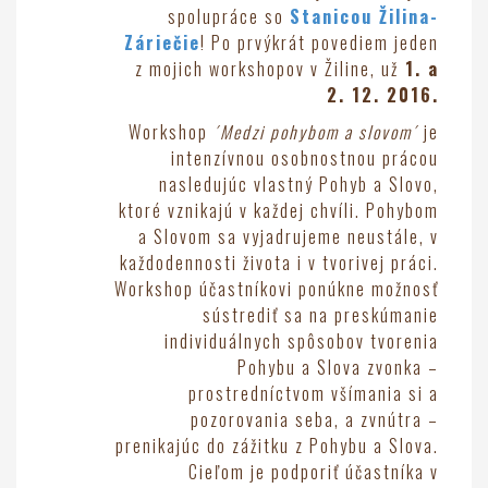
spolupráce so
Stanicou Žilina-
Záriečie
! Po prvýkrát povediem jeden
z mojich workshopov v Žiline, už
1. a
2. 12. 2016.
Workshop
´Medzi pohybom a slovom´
je
intenzívnou osobnostnou prácou
nasledujúc vlastný Pohyb a Slovo,
ktoré vznikajú v každej chvíli. Pohybom
a Slovom sa vyjadrujeme neustále, v
každodennosti života i v tvorivej práci.
Workshop účastníkovi ponúkne možnosť
sústrediť sa na preskúmanie
individuálnych spôsobov tvorenia
Pohybu a Slova zvonka –
prostredníctvom všímania si a
pozorovania seba, a zvnútra –
prenikajúc do zážitku z Pohybu a Slova.
Cieľom je podporiť účastníka v