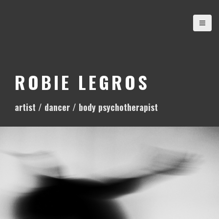
S
k
i
p
t
o
ROBIE LEGROS
c
o
artist / dancer / body psychotherapist
n
t
e
n
t