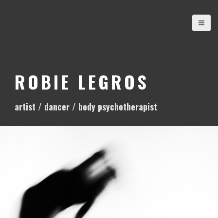
S
k
i
p
t
o
ROBIE LEGROS
c
o
artist / dancer / body psychotherapist
n
t
e
n
t