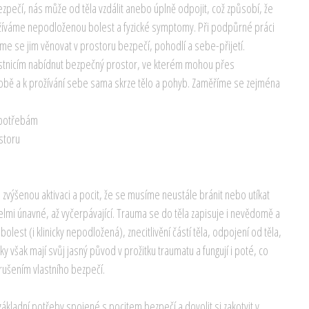
zpečí, nás může od těla vzdálit anebo úplně odpojit, což způsobí, že
žíváme nepodloženou bolest a fyzické symptomy. Při podpůrné práci
me se jim věnovat v prostoru bezpečí, pohodlí a sebe-přijetí.
astnicím nabídnut bezpečný prostor, ve kterém mohou přes
obě a k prožívání sebe sama skrze tělo a pohyb. Zaměříme se zejména
m potřebám
ostoru
á zvýšenou aktivaci a pocit, že se musíme neustále bránit nebo utíkat
elmi únavné, až vyčerpávající. Trauma se do těla zapisuje i nevědomě a
bolest (i klinicky nepodložená), znecitlivění částí těla, odpojení od těla,
 však mají svůj jasný původ v prožitku traumatu a fungují i poté, co
arušením vlastního bezpečí.
ákladní potřeby spojené s pocitem bezpečí a dovolit si zakotvit v