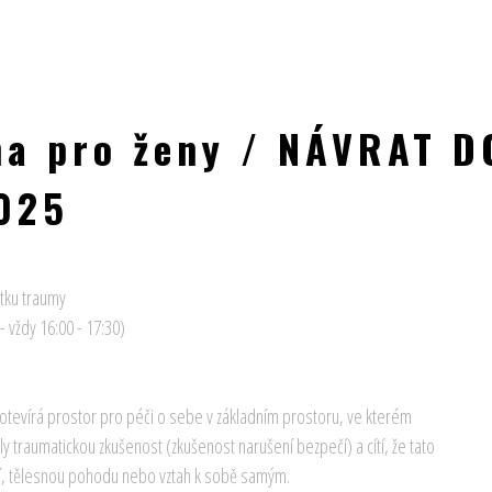
na pro ženy / NÁVRAT D
025
tku traumy
. - vždy 16:00 - 17:30
)
otevírá prostor pro péči o sebe v základním prostoru, ve kterém
ily traumatickou zkušenost (zkušenost narušení bezpečí) a cítí, že tato
ání, tělesnou pohodu nebo vztah k sobě samým.