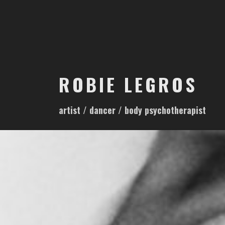
S
k
i
p
t
o
ROBIE LEGROS
c
o
artist / dancer / body psychotherapist
n
t
e
n
t