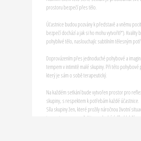
prostoru bezpečí přes tělo.
Účastnice budou pozvány k představě a vněmu pocit
bezpečí dochází a jak si ho mohu vytvořit?“). Kvali
pohyblivé tělo, naslouchajíc subtilním tělesným po
Doprovázením přes jednoduché pohybové a imagina
tempem v intimitě malé skupiny. Při této pohybové p
který je sám o sobě terapeutický.
Na každém setkání bude vytvořen prostor pro reflexi
skupiny, s respektem k potřebám každé účastnice.
Síla skupiny žen, které prožily náročnou životní situa
traumatu osamoceně. K tomu dochází díky hlubšímu
Termíny: 10.3., 17.3., 7.4., 14.4., 5.5., 12.5.
Čas: 16:00 - 17:30