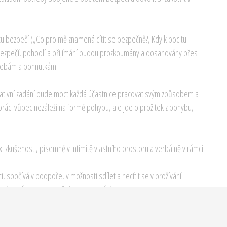
u bezpečí („Co pro mě znamená cítit se bezpečně?, Kdy k pocitu
ty bezpečí, pohodlí a přijímání budou prozkoumány a dosahovány přes
třebám a pohnutkám.
tivní zadání bude moct každá účastnice pracovat svým způsobem a
ráci vůbec nezáleží na formě pohybu, ale jde o prožitek z pohybu,
 zkušenosti, písemně v intimitě vlastního prostoru a verbálně v rámci
ci, spočívá v podpoře, v možnosti sdílet a necítit se v prožívání
 vnímavému porozumění a naslouchání.