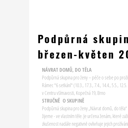
Podpůrná skupi
březen-květen 2
NÁVRAT DOMŮ, DO TĚLA
Podpůrná skupina pro ženy – péče o sebe po proži
Rámec "6 setkání" (
10.3., 17.3., 7.4., 14.4., 5.5., 12.5
v Centru všímavosti, Kopečná 19, Brno
STRUČNĚ O SKUPINĚ
Podpůrná skupina pro ženy „Návrat domů, do těla“ 
žijeme - ve vlastním těle. Je určena ženám, které zaž
zkušenost nadále negativně ovlivňuje jejich prožív