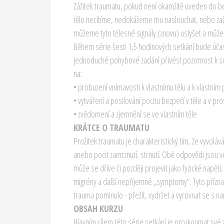
Zážitek traumatu, pokud není okamžitě uveden do be
tělo necítíme, nedokážeme mu naslouchat, nebo za
můžeme tyto tělesné signály (znovu) uslyšet a může
Během série šesti 1,5 hodinových setkání bude úč
jednoduché pohybové zadání přivést pozornost k s
na:
• probuzení vnímavosti k vlastnímu tělu a k vlastní
• vytváření a posilování pocitu bezpečí v těle a v pr
• zvědomení a zjemnění se ve vlastním těle
KRÁTCE O TRAUMATU
Prožitek traumatu je charakteristický tím, že vyvoláv
anebo pocit zamrznutí, strnutí. Obě odpovědi jsou v
může se dříve či později projevit jako fyzické napětí, 
migrény a další nepříjemné „symptomy“. Tyto příznaky
trauma pominulo - přežít, vydržet a vyrovnat se s n
OBSAH KURZU
Hlavním cílem této série setkání je prozkoumat své z