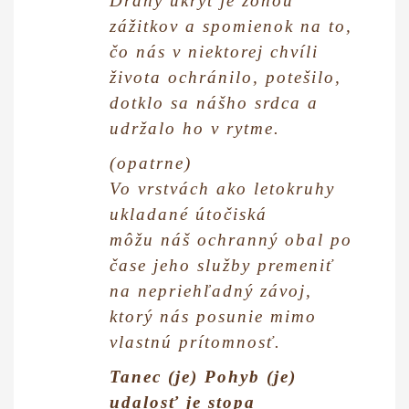
Drahý úkryt je zónou
zážitkov a spomienok na to,
čo nás v niektorej chvíli
života ochránilo, potešilo,
dotklo sa nášho srdca a
udržalo ho v rytme.
(opatrne)
Vo vrstvách ako letokruhy
ukladané útočiská
môžu náš ochranný obal po
čase jeho služby premeniť
na nepriehľadný závoj,
ktorý nás posunie mimo
vlastnú prítomnosť.
Tanec (je) Pohyb (je)
udalosť je stopa