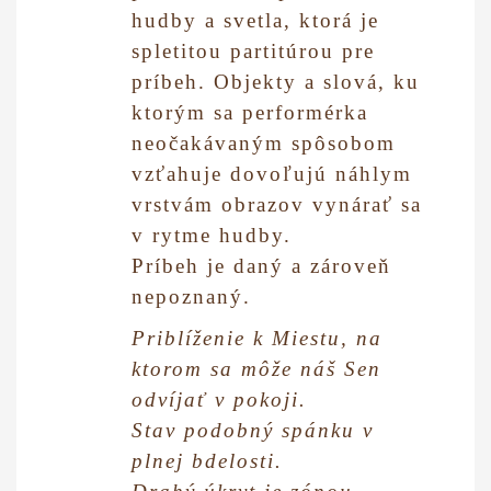
hudby a svetla, ktorá je
spletitou partitúrou pre
príbeh. Objekty a slová, ku
ktorým sa performérka
neočakávaným spôsobom
vzťahuje dovoľujú náhlym
vrstvám obrazov vynárať sa
v rytme hudby.
P
ríbeh je daný a zároveň
nepoznaný.
Priblíženie k Miestu, na
ktorom sa môže náš Sen
odvíjať v pokoji.
Stav podobný spánku v
plnej bdelosti.