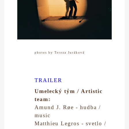
photos by Tereza Juráková
TRAILER
Umelecký tým / Artistic
team:
Amund J. Røe -
hudba /
music
Matthieu Legros - svetlo /