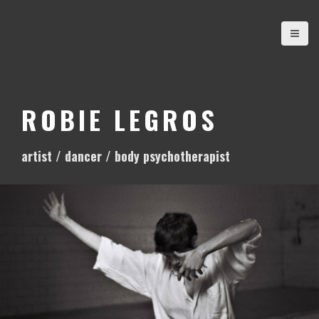
S
k
i
p
t
o
ROBIE LEGROS
c
o
artist / dancer / body psychotherapist
n
t
e
n
t